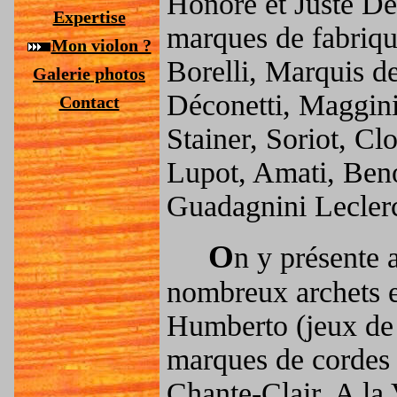
Honoré et Juste De
Expertise
marques de fabrique
Mon violon ?
Borelli, Marquis de
Galerie photos
Déconetti, Maggin
Contact
Stainer, Soriot, Clo
Lupot, Amati, Ben
Guadagnini Leclerc
O
n y présente 
nombreux archets e
Humberto (jeux de 
marques de cordes 
Chante-Clair, A la