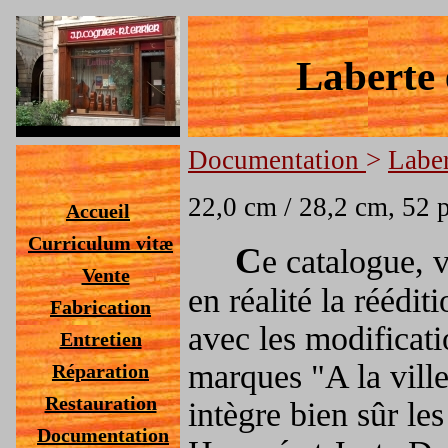
Laberte 
Documentation
>
Laber
22,0 cm / 28,2 cm, 52 
Accueil
Curriculum vitæ
C
e catalogue, 
Vente
en réalité la réédi
Fabrication
avec les modificati
Entretien
marques "A la vil
Réparation
Restauration
intègre bien sûr le
Documentation